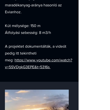
maradékanyag-aránya hasonló az
Evianhoz.
Kút mélysége: 150 m
Átfolyási sebesség: 8 m3/h
A projektet dokumentálták, a videót
pedig itt tekintheti
meg:
https://www.youtube.com/watch?
v=5SVDgkG3EPE&t=5316s