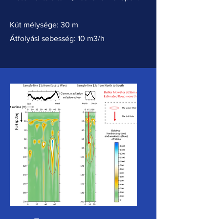
Kút mélysége: 30 m
Átfolyási sebesség: 10 m3/h