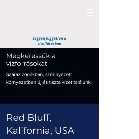
Legyen független a
vízellátásban
Megkeressük a
vízforrásokat
Száraz zónákban, szennyezett
környezetben új és tiszta vizet találunk.
Red Bluff,
Kalifornia, USA