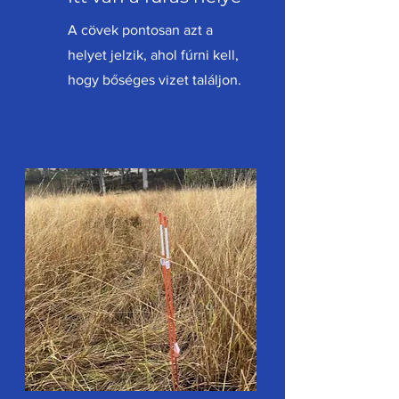
A cövek pontosan azt a
helyet jelzik, ahol fúrni kell,
hogy bőséges vizet találjon.