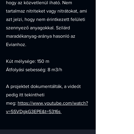
hogy az közvetlenül iható. Nem
tartalmaz nitriteket vagy nitrátokat, ami
azt jelzi, hogy nem érintkezett felületi
szennyező anyagokkal. Szilárd
maradékanyag-aránya hasonló az
Evianhoz.
Kút mélysége: 150 m
Átfolyási sebesség: 8 m3/h
A projektet dokumentálták, a videót
pedig itt tekintheti
meg:
https://www.youtube.com/watch?
v=5SVDgkG3EPE&t=5316s