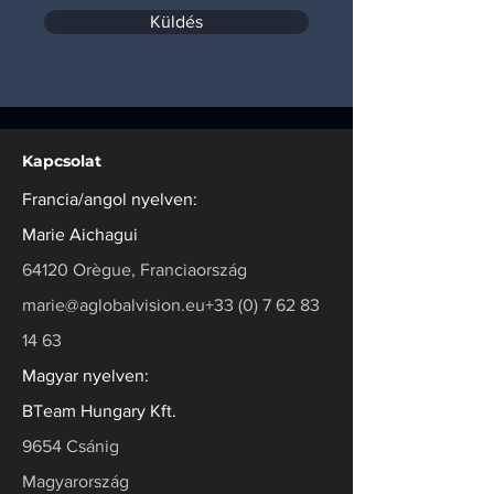
Küldés
Kapcsolat
Francia/angol nyelven:
Marie Aichagui
64120 Orègue, Franciaország
marie@aglobalvision.eu
+33 (0) 7 62 83
14 63
Magyar nyelven:
BTeam Hungary Kft.
9654 Csánig
Magyarország