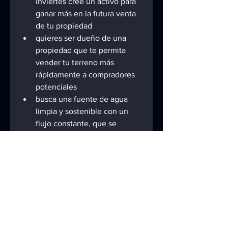
inviertes cree un activo para 
ganar más en la futura venta 
de tu propiedad
quieres ser dueño de una 
propiedad que te permita 
vender tu terreno más 
rápidamente a compradores 
potenciales
busca una fuente de agua 
limpia y sostenible con un 
flujo constante, que se 
regenera y nunca se agota
quiere ver un mapa completo 
de todos los sitios 
potenciales de pozos de 
agua en su propiedad
En última instancia, es importante 
que elija la opción que mejor se 
adapte a su situación. ¿Su 