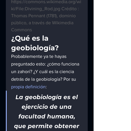
https://commons.wikimedia.org/wi
ki/File:Divining_Rod.jpg
 Crédito : 
Thomas Pennant (1781), dominio 
público, a través de Wikimedia 
Commons
¿Qué es la 
geobiología?
Probablemente ya te hayas 
preguntado esto: ¿cómo funciona 
un zahorí? ¿Y cuál es la ciencia 
detrás de la geobiología? Por su 
propia definición
:
La geobiología es el 
ejercicio de una 
facultad humana, 
que permite obtener 