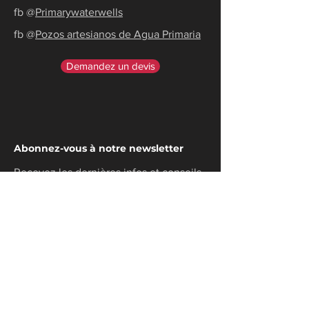
fb @
Primarywaterwells
fb @
Pozos artesianos de Agua Primaria
Demandez un devis
Abonnez-vous à notre newsletter
Recevez les dernières infos et conseils
pour devenir autonomes en eau.
Email
Langue préférée