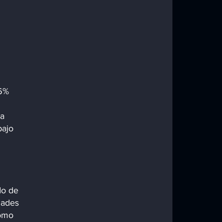
6% 
 
a 
bajo 
do de 
dades 
como 